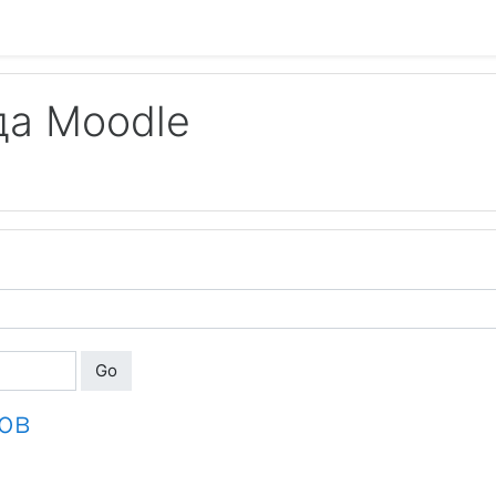
да Moodle
Go
ов