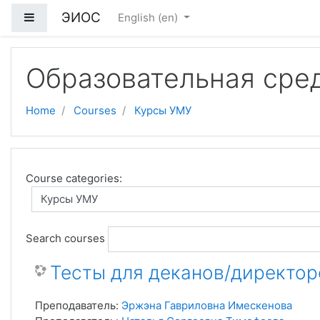
ЭИОС
Side panel
English ‎(en)‎
Skip to main content
Образовательная сре
Home
Courses
Курсы УМУ
Course categories:
Search courses
Тесты для деканов/директор
Преподаватель:
Эржэна Гавриловна Имескенова